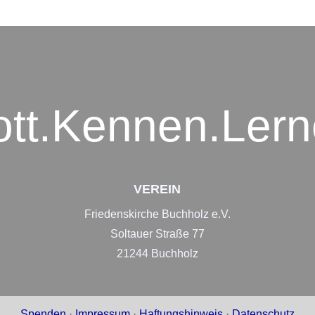
tt.Kennen.Ler
VEREIN
Friedenskirche Buchholz e.V.
Soltauer Straße 77
21244 Buchholz
Spenden
·
Impressum
·
Haftungshinweis
·
Datenschutz